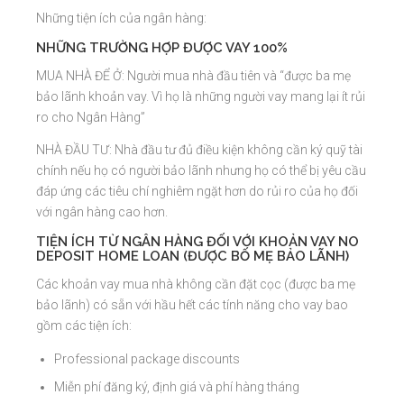
Những tiện ích của ngân hàng:
NHỮNG TRƯỜNG HỢP ĐƯỢC VAY 100%
MUA NHÀ ĐỂ Ở: Người mua nhà đầu tiên và “được ba mẹ
bảo lãnh khoản vay. Vì họ là những người vay mang lại ít rủi
ro cho Ngân Hàng”
NHÀ ĐẦU TƯ: Nhà đầu tư đủ điều kiện không cần ký quỹ tài
chính nếu họ có người bảo lãnh nhưng họ có thể bị yêu cầu
đáp ứng các tiêu chí nghiêm ngặt hơn do rủi ro của họ đối
với ngân hàng cao hơn.
TIỆN ÍCH TỪ NGÂN HÀNG ĐỐI VỚI KHOẢN VAY NO
DEPOSIT HOME LOAN (ĐƯỢC BỐ MẸ BẢO LÃNH)
Các khoản vay mua nhà không cần đặt cọc (được ba mẹ
bảo lãnh) có sẵn với hầu hết các tính năng cho vay bao
gồm các tiện ích:
Professional package discounts
Miễn phí đăng ký, định giá và phí hàng tháng