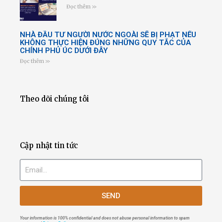
Đọc thêm >>
NHÀ ĐẦU TƯ NGƯỜI NƯỚC NGOÀI SẼ BỊ PHẠT NẾU
KHÔNG THỰC HIỆN ĐÚNG NHỮNG QUY TẮC CỦA
CHÍNH PHỦ ÚC DƯỚI ĐÂY
Đọc thêm >>
Theo dõi chúng tôi
Cập nhật tin tức
SEND
Your information is 100% confidential and does not abuse personal information to spam