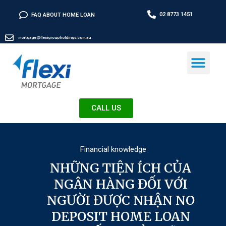
02 8773 1451
FAQ ABOUT HOME LOAN
mortgage@flexigroupholdings.com.au
CALL US
Financial knowledge
NHỮNG TIỆN ÍCH CỦA
NGÂN HÀNG ĐỐI VỚI
NGƯỜI ĐƯỢC NHẬN NO
DEPOSIT HOME LOAN