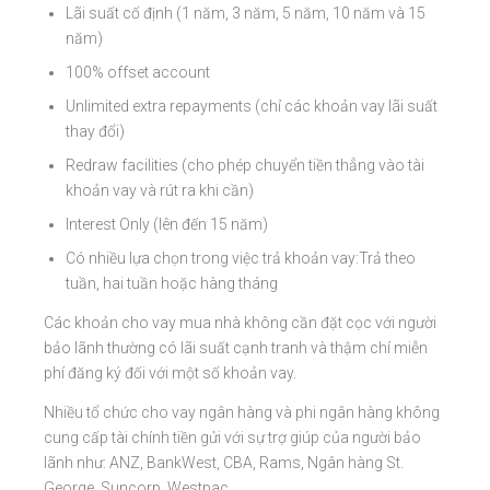
Lãi suất cố định (1 năm, 3 năm, 5 năm, 10 năm và 15
năm)
100% offset account
Unlimited extra repayments (chỉ các khoản vay lãi suất
thay đổi)
Redraw facilities (cho phép chuyển tiền thẳng vào tài
khoản vay và rút ra khi cần)
Interest Only (lên đến 15 năm)
Có nhiều lựa chọn trong việc trả khoản vay:Trả theo
tuần, hai tuần hoặc hàng tháng
Các khoản cho vay mua nhà không cần đặt cọc với người
bảo lãnh thường có lãi suất cạnh tranh và thậm chí miễn
phí đăng ký đối với một số khoản vay.
Nhiều tổ chức cho vay ngân hàng và phi ngân hàng không
cung cấp tài chính tiền gửi với sự trợ giúp của người bảo
lãnh như: ANZ, BankWest, CBA, Rams, Ngân hàng St.
George, Suncorp, Westpac.