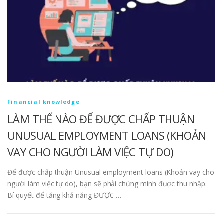
Financial knowledge
LÀM THẾ NÀO ĐỂ ĐƯỢC CHẤP THUẬN
UNUSUAL EMPLOYMENT LOANS (KHOẢN
VAY CHO NGƯỜI LÀM VIỆC TỰ DO)
Để được chấp thuận Unusual employment loans (Khoản vay cho
người làm việc tự do), bạn sẽ phải chứng minh được thu nhập.
Bí quyết để tăng khả năng ĐƯỢC …