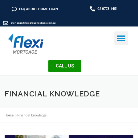
02 8773 1451
FAQ ABOUT HOME LOAN
mortgage@flexigroupholdings.com.au
CALL US
FINANCIAL KNOWLEDGE
Home
»
Financial knowledge