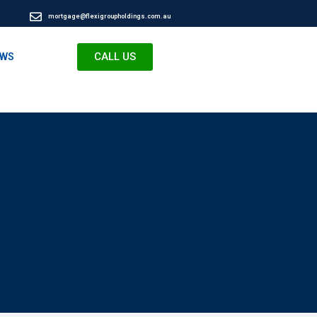
mortgage@flexigroupholdings.com.au
CALL US
EWS