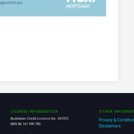
LICENSE INFORMATION
OTHER INFORMA
Australian Credit Licence No. 457372
Privacy & Conditio
ABN 86 167 490 780
Disclaimers