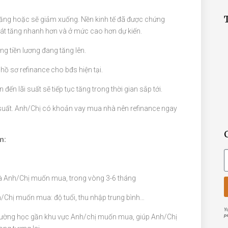
 tăng hoặc sẽ giảm xuống. Nền kinh tế đã được chứng
át tăng nhanh hơn và ở mức cao hơn dự kiến.
g tiền lương đang tăng lên.
hồ sơ refinance cho bđs hiện tại.
 đến lãi suất sẽ tiếp tục tăng trong thời gian sắp tới.
suất. Anh/Chị có khoản vay mua nhà nên refinance ngay
m:
à Anh/Chị muốn mua, trong vòng 3-6 tháng
/Chị muốn mua: độ tuổi, thu nhập trung bình…
Yo
g trường học gần khu vực Anh/chị muốn mua, giúp Anh/Chị
p