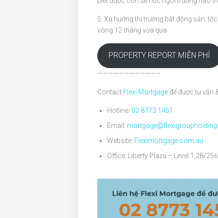
biết được con sẽ học ngôi trường nào tr
5. Xu hướng thị trường bất động sản: tố
vòng 12 tháng vừa qua
PROPERTY REPORT MIỄN PHÍ
———————————–
Contact
Flexi Mortgage
để được tư vấn &
Hotline:
02 8773 1451
Email:
mortgage@flexigroupholdin
Website:
Fleximortgage.com.au
Office: Liberty Plaza – Level 1,28/