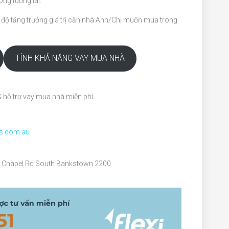
ong tương lai.
c độ tăng trưởng giá trị căn nhà Anh/Chị muốn mua trong
TÍNH KHẢ NĂNG VAY MUA NHÀ
 hỗ trợ vay mua nhà miễn phí.
gs.com.au
256 Chapel Rd South Bankstown 2200