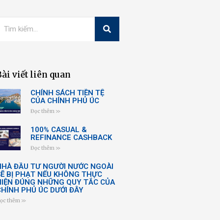
Bài viết liên quan
CHÍNH SÁCH TIỀN TỆ
CỦA CHÍNH PHỦ ÚC
Đọc thêm >>
100% CASUAL &
REFINANCE CASHBACK
Đọc thêm >>
NHÀ ĐẦU TƯ NGƯỜI NƯỚC NGOÀI
SẼ BỊ PHẠT NẾU KHÔNG THỰC
HIỆN ĐÚNG NHỮNG QUY TẮC CỦA
CHÍNH PHỦ ÚC DƯỚI ĐÂY
ọc thêm >>