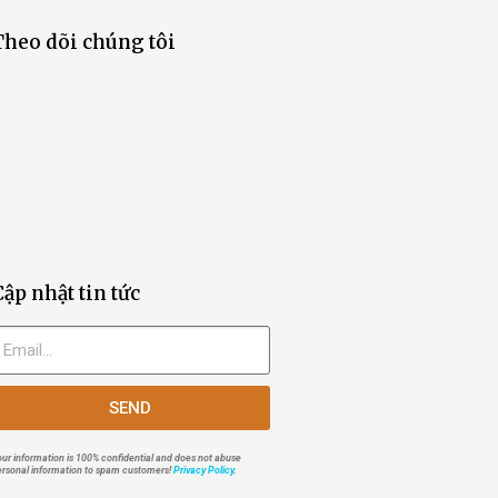
Theo dõi chúng tôi
Cập nhật tin tức
SEND
ur information is 100% confidential and does not abuse
ersonal information to spam customers!
Privacy Policy
.