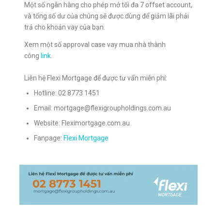
Một số ngân hàng cho phép mở tối đa 7 offset account,
và tổng số dư của chúng sẽ được dùng để giảm lãi phải
trả cho khoản vay của bạn.
Xem một số approval case vay mua nhà thành
công
link
.
Liên hệ Flexi Mortgage để được tư vấn miễn phí:
Hotline: 02 8773 1451
Email: mortgage@flexigroupholdings.com.au
Website: Fleximortgage.com.au
Fanpage:
Flexi Mortgage