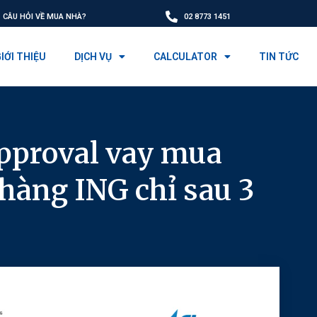
CÂU HỎI VỀ MUA NHÀ?
02 8773 1451
IỚI THIỆU
DỊCH VỤ
CALCULATOR
TIN TỨC
pproval vay mua
hàng ING chỉ sau 3