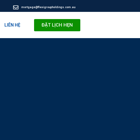
mortgage@flexigroupholdings.com.au
ĐẶT LỊCH HẸN
LIÊN HỆ