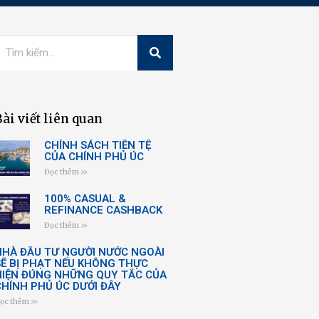
Bài viết liên quan
CHÍNH SÁCH TIỀN TỆ
CỦA CHÍNH PHỦ ÚC
Đọc thêm >>
100% CASUAL &
REFINANCE CASHBACK
Đọc thêm >>
NHÀ ĐẦU TƯ NGƯỜI NƯỚC NGOÀI
SẼ BỊ PHẠT NẾU KHÔNG THỰC
HIỆN ĐÚNG NHỮNG QUY TẮC CỦA
CHÍNH PHỦ ÚC DƯỚI ĐÂY
ọc thêm >>