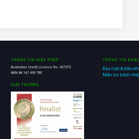
THÔNG TIN GIẤY PHÉP
THÔNG TIN KHÁ
Australian Credit Licence No. 457372
Bảo mật & Điều k
ABN 86 167 490 780
Miễn trừ trách nh
GIẢI THƯỞNG