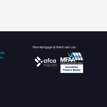
C
Flexi Mortgage là thành viên của:
hoản
iệm