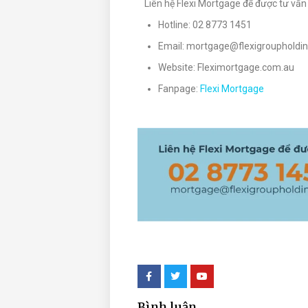
Liên hệ Flexi Mortgage để được tư vấn
Hotline: 02 8773 1451
Email: mortgage@flexigroupholdi
Website: Fleximortgage.com.au
Fanpage:
Flexi Mortgage
Bình luận