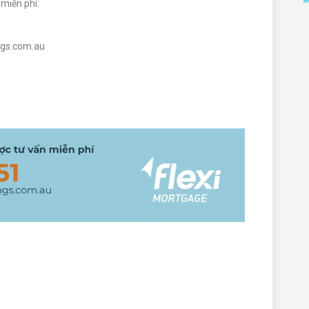
m
 miễn phí:
ngs.com.au