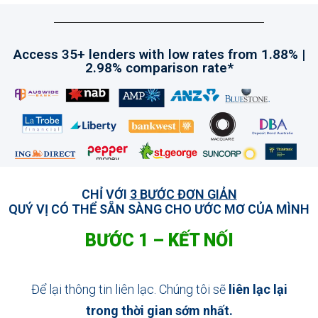
Access 35+ lenders with low rates from 1.88% |
2.98% comparison rate*
CHỈ VỚI
3 BƯỚC ĐƠN GIẢN
QUÝ VỊ CÓ THỂ SẴN SÀNG CHO ƯỚC MƠ CỦA MÌNH
BƯỚC 1 – KẾT NỐI
Để lại thông tin liên lạc.
Chúng tôi sẽ
liên lạc lại
trong thời gian sớm nhất.