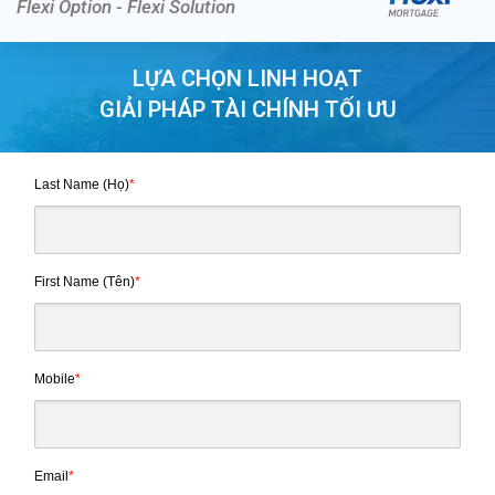
Flexi Option - Flexi Solution
LỰA CHỌN LINH HOẠT
GIẢI PHÁP TÀI CHÍNH TỐI ƯU
Last Name (Họ)
*
First Name (Tên)
*
Mobile
*
Email
*