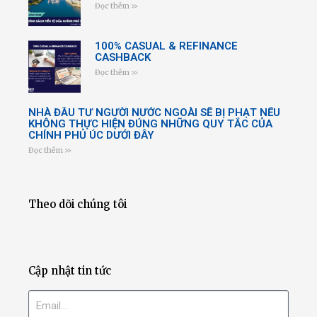
Đọc thêm >>
100% CASUAL & REFINANCE
CASHBACK
Đọc thêm >>
NHÀ ĐẦU TƯ NGƯỜI NƯỚC NGOÀI SẼ BỊ PHẠT NẾU
KHÔNG THỰC HIỆN ĐÚNG NHỮNG QUY TẮC CỦA
CHÍNH PHỦ ÚC DƯỚI ĐÂY
Đọc thêm >>
Theo dõi chúng tôi
Cập nhật tin tức