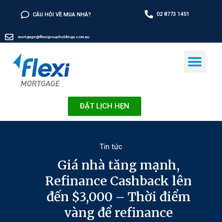
02 8773 1451
CÂU HỎI VỀ MUA NHÀ?
mortgage@flexigroupholdings.com.au
ĐẶT LỊCH HẸN
Tin tức
Giá nhà tăng mạnh,
Refinance Cashback lên
đến $3,000 – Thời điểm
vàng để refinance