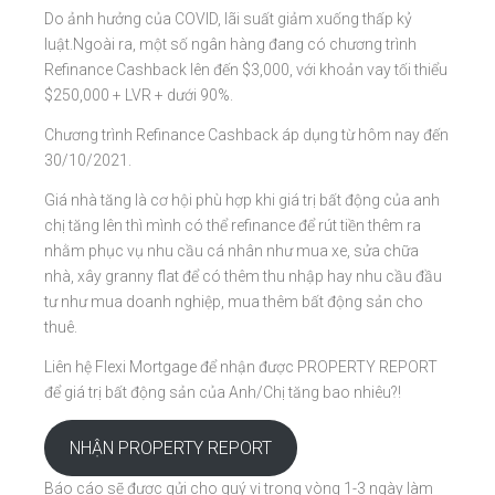
Do ảnh hưởng của COVID, lãi suất giảm xuống thấp kỷ
luật.Ngoài ra, một số ngân hàng đang có chương trình
Refinance Cashback lên đến $3,000, với khoản vay tối thiểu
$250,000 + LVR + dưới 90%.
Chương trình Refinance Cashback áp dụng từ hôm nay đến
30/10/2021.
Giá nhà tăng là cơ hội phù hợp khi giá trị bất động của anh
chị tăng lên thì mình có thể refinance để rút tiền thêm ra
nhằm phục vụ nhu cầu cá nhân như mua xe, sửa chữa
nhà, xây granny flat để có thêm thu nhập hay nhu cầu đầu
tư như mua doanh nghiệp, mua thêm bất động sản cho
thuê.
Liên hệ Flexi Mortgage để nhận được PROPERTY REPORT
để giá trị bất động sản của Anh/Chị tăng bao nhiêu?!
NHẬN PROPERTY REPORT
Báo cáo sẽ được gửi cho quý vị trong vòng 1-3 ngày làm