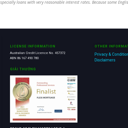
 especially loans with very reasonable interest rates. Because some Engl
LICENSE INFORMATION
OTHER INFORMA
Australian Credit Licence No. 457372
Privacy & Conditio
ABN 86 167 490 780
Disclaimers
GIẢI THƯỞNG