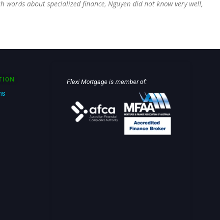
ish words about specialized finance, Nguyen did not know very well,
TION
Flexi Mortgage is member of:
ns