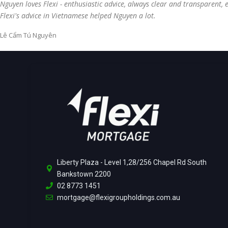
Nguyen loves Flexi - enthusiastic advice, always clear and transparent,
Flexi's advice in Vietnamese helped Nguyen a lot.
Lê Cẩm Tú Nguyên
Liberty Plaza - Level 1,28/256 Chapel Rd South
Bankstown 2200
02 8773 1451
mortgage@flexigroupholdings.com.au