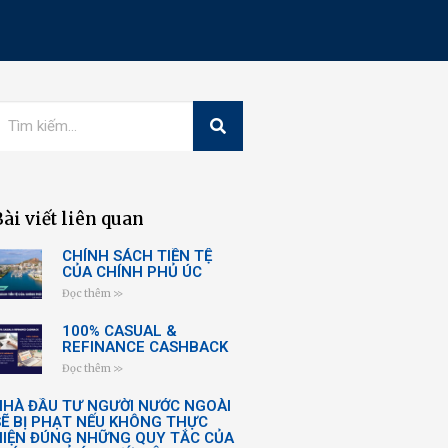
Bài viết liên quan
CHÍNH SÁCH TIỀN TỆ
CỦA CHÍNH PHỦ ÚC
Đọc thêm >>
100% CASUAL &
REFINANCE CASHBACK
Đọc thêm >>
NHÀ ĐẦU TƯ NGƯỜI NƯỚC NGOÀI
SẼ BỊ PHẠT NẾU KHÔNG THỰC
HIỆN ĐÚNG NHỮNG QUY TẮC CỦA