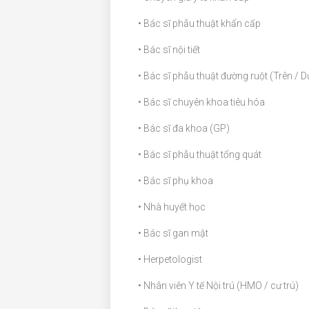
• Bác sĩ phẫu thuật khẩn cấp
• Bác sĩ nội tiết
• Bác sĩ phẫu thuật đường ruột (Trên / D
• Bác sĩ chuyên khoa tiêu hóa
• Bác sĩ đa khoa (GP)
• Bác sĩ phẫu thuật tổng quát
• Bác sĩ phụ khoa
• Nhà huyết học
• Bác sĩ gan mật
• Herpetologist
• Nhân viên Y tế Nội trú (HMO / cư trú)