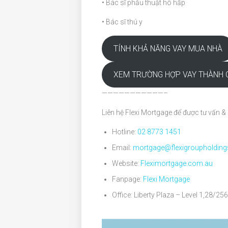
• Bác sĩ phẫu thuật hô hấp
• Bác sĩ thú y
TÍNH KHẢ NĂNG VAY MUA NHÀ
XEM TRƯỜNG HỢP VAY THÀNH 
———————————–
Liên hệ Flexi Mortgage để được tư vấn & 
Hotline:
02 8773 1451
Email:
mortgage@flexigroupholdin
Website:
Fleximortgage.com.au
Fanpage:
Flexi Mortgage
Office: Liberty Plaza – Level 1,28/