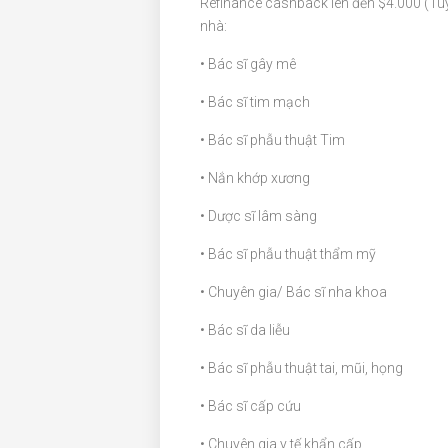
Refinance cashback lên đến $4.000 (Tùy
nhà:
• Bác sĩ gây mê
• Bác sĩ tim mạch
• Bác sĩ phẫu thuật Tim
• Nắn khớp xương
• Dược sĩ lâm sàng
• Bác sĩ phẫu thuật thẩm mỹ
• Chuyên gia/ Bác sĩ nha khoa
• Bác sĩ da liễu
• Bác sĩ phẫu thuật tai, mũi, họng
• Bác sĩ cấp cứu
• Chuyên gia y tế khẩn cấp