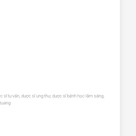
c sĩ tư vấn, dược sĩ ung thư, dược sĩ bệnh học lâm sàng,
 Quang