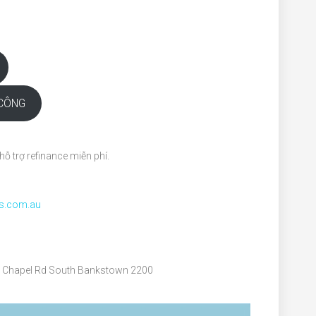
CÔNG
hỗ trợ refinance miễn phí.
gs.com.au
256 Chapel Rd South Bankstown 2200