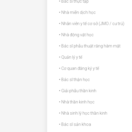
• Bác sĩ thực tập
• Nhà miễn dịch học
• Nhân viên y tế cơ sở (JMO / cư trú)
• Nhà động vật học
• Bác sĩ phẫu thuật răng hàm mặt
• Quản lý y tế
• Cơ quan đăng ký y tế
• Bác sĩ thận học
• Giải phẫu thần kinh
• Nhà thần kinh học
• Nhà sinh lý học thần kinh
• Bác sĩ sản khoa