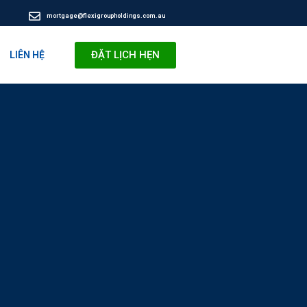
mortgage@flexigroupholdings.com.au
ĐẶT LỊCH HẸN
LIÊN HỆ