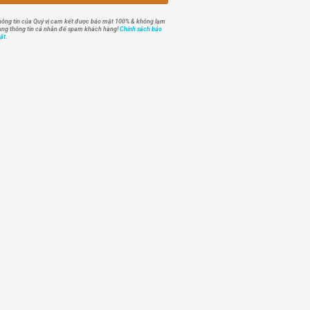
hông tin của Quý vị cam kết được bảo mật 100% & không lạm
ụng thông tin cá nhân để spam khách hàng!
Chính sách bảo
ật
.