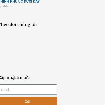
CHÍNH PHỦ ÚC DƯỚI ĐÂY
ọc thêm >>
Theo dõi chúng tôi
Cập nhật tin tức
Gửi