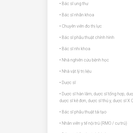
• Bác sĩ ung thư
• Bác sĩ nhãn khoa
• Chuyên viên đo thị lực
• Bác sĩ phẫu thuật chỉnh hình
• Bác sĩ nhi khoa
• Nhà nghiên cứu bệnh học
• Nhà vật lý trị liệu
• Dược sĩ
• Dược sĩ hàn lâm, dược sĩ tổng hợp, dượ
dược sĩ kê đơn, dược sĩ thú y, dược sĩ X
• Bác sĩ phẫu thuật tái tạo
• Nhân viên y tế nội trú (RMO / cư trú)