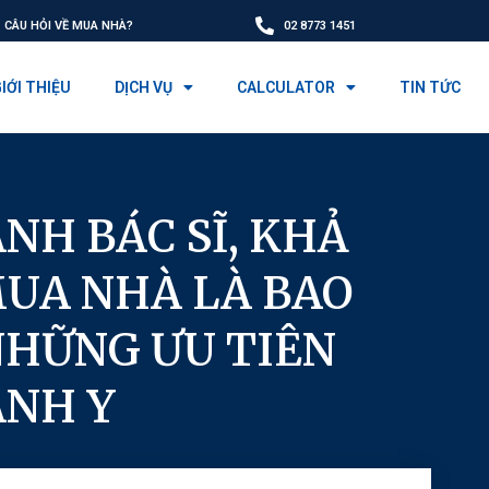
CÂU HỎI VỀ MUA NHÀ?
02 8773 1451
IỚI THIỆU
DỊCH VỤ
CALCULATOR
TIN TỨC
ÀNH BÁC SĨ, KHẢ
MUA NHÀ LÀ BAO
NHỮNG ƯU TIÊN
ÀNH Y