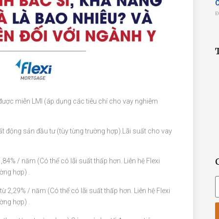
Đ
à được miễn LMI (áp dụng các tiêu chí cho vay nghiêm
ất động sản đầu tư (tùy từng trường hợp).Lãi suất cho vay
 1,84% / năm (Có thể có lãi suất thấp hơn. Liên hệ Flexi
ờng hợp) .
 từ 2,29% / năm (Có thể có lãi suất thấp hơn. Liên hệ Flexi
ờng hợp) .