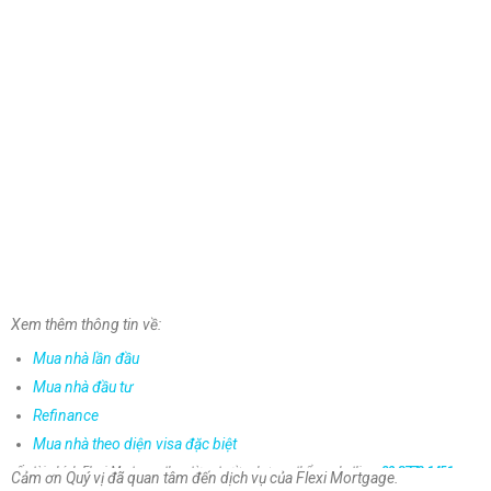
Xem thêm thông tin về:
Mua nhà lần đầu
Mua nhà đầu tư
Refinance
Lưu
ý:
Số liệu được cung cấp bởi công thức trên chỉ mang tính chất minh họa và được
Mua nhà theo diện visa đặc biệt
ước tính dựa trên thông tin Quý vị đưa ra. Quý vị nên tham khảo ý kiến của đội ngũ cố
vấn tài chính Flexi Mortgage theo từng trường hợp cụ thể qua hotline:
02 8773 1451
Cảm ơn Quý vị đã quan tâm đến dịch vụ của Flexi Mortgage.