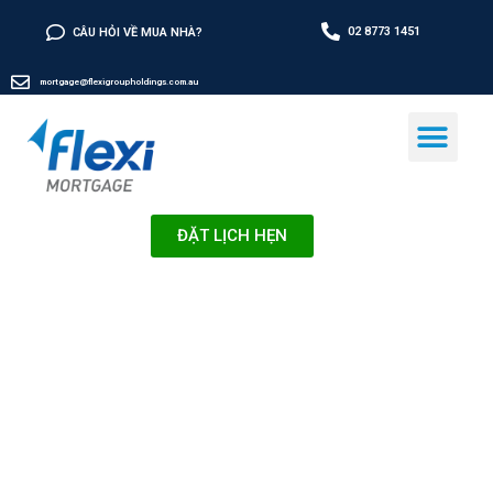
02 8773 1451
CÂU HỎI VỀ MUA NHÀ?
mortgage@flexigroupholdings.com.au
ĐẶT LỊCH HẸN