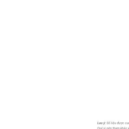
Lưu
ý:
Số liệu được cun
Quý vị nên tham khảo ý