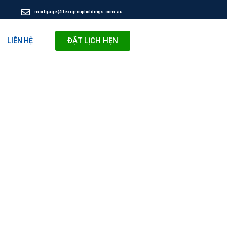
mortgage@flexigroupholdings.com.au
ĐẶT LỊCH HẸN
LIÊN HỆ