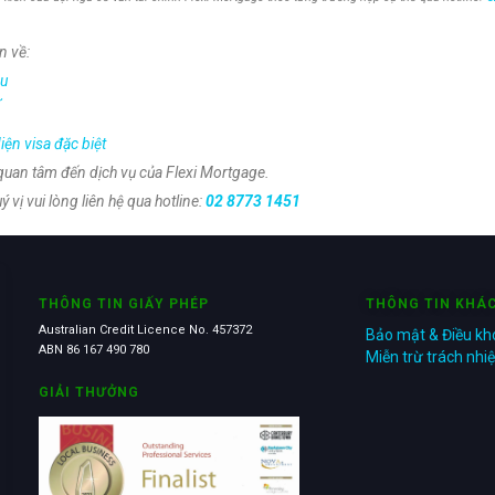
n về:
ầu
ư
iện visa đặc biệt
quan tâm đến dịch vụ của Flexi Mortgage.
 vị vui lòng liên hệ qua hotline:
02 8773 1451
THÔNG TIN GIẤY PHÉP
THÔNG TIN KHÁ
Australian Credit Licence No. 457372
Bảo mật & Điều k
ABN 86 167 490 780
Miễn trừ trách nh
GIẢI THƯỞNG