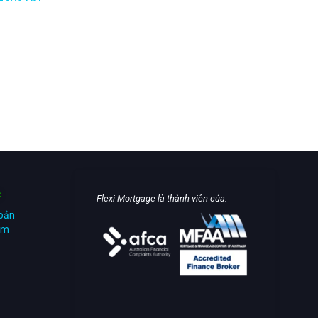
C
Flexi Mortgage là thành viên của:
hoản
iệm