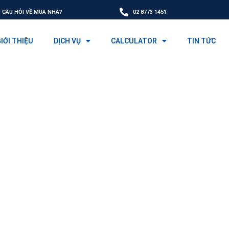
CÂU HỎI VỀ MUA NHÀ?
02 8773 1451
IỚI THIỆU
DỊCH VỤ
CALCULATOR
TIN TỨC