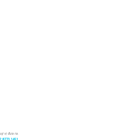
uý vị đưa ra.
2 8773 1451