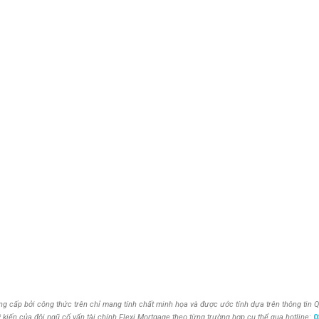
g cấp bởi công thức trên chỉ mang tính chất minh họa và được ước tính dựa trên thông tin Q
 kiến của đội ngũ cố vấn tài chính Flexi Mortgage theo từng trường hợp cụ thể qua hotline:
0