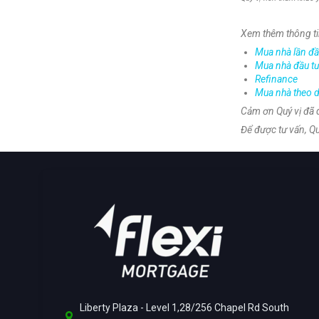
Xem thêm thông ti
Mua nhà lần đ
Mua nhà đầu t
Refinance
Mua nhà theo d
Cảm ơn Quý vị đã 
Để được tư vấn, Quý
Liberty Plaza - Level 1,28/256 Chapel Rd South