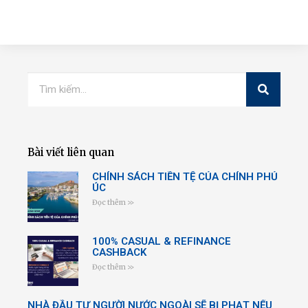
Bài viết liên quan
CHÍNH SÁCH TIỀN TỆ CỦA CHÍNH PHỦ
ÚC
Đọc thêm >>
100% CASUAL & REFINANCE
CASHBACK
Đọc thêm >>
NHÀ ĐẦU TƯ NGƯỜI NƯỚC NGOÀI SẼ BỊ PHẠT NẾU