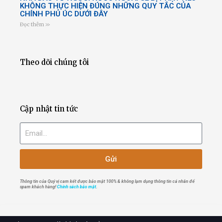
KHÔNG THỰC HIỆN ĐÚNG NHỮNG QUY TẮC CỦA
CHÍNH PHỦ ÚC DƯỚI ĐÂY
Đọc thêm >>
Theo dõi chúng tôi
Cập nhật tin tức
Gửi
Thông tin của Quý vị cam kết được bảo mật 100% & không lạm dụng thông tin cá nhân để
spam khách hàng!
Chính sách bảo mật
.