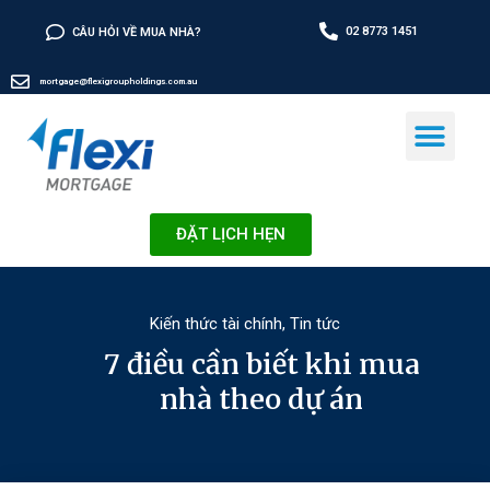
02 8773 1451
CÂU HỎI VỀ MUA NHÀ?
mortgage@flexigroupholdings.com.au
ĐẶT LỊCH HẸN
Kiến thức tài chính
,
Tin tức
7 điều cần biết khi mua
nhà theo dự án